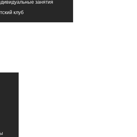
ный зал
ий клуб