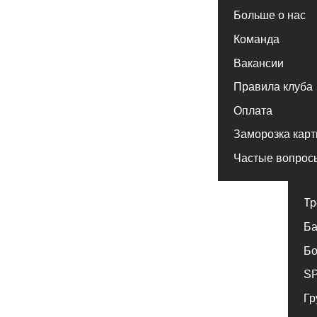
Команда
Вакансии
Правила клуба
Оплата
Заморозка карты
Частые вопросы
Тренажер
Бассейн
Бойцовск
SPA комп
Групповы
Индивиду
Детский к
Ярославль Фреш