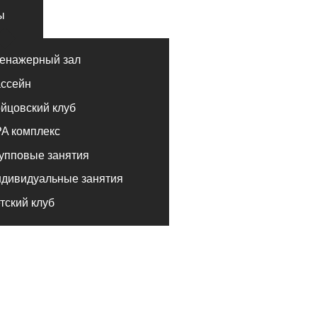
лекс
е занятия
альные занятия
луб
КОМАНДА КЛУБА
ЛОФТ ФИТНЕС
АВРОРА