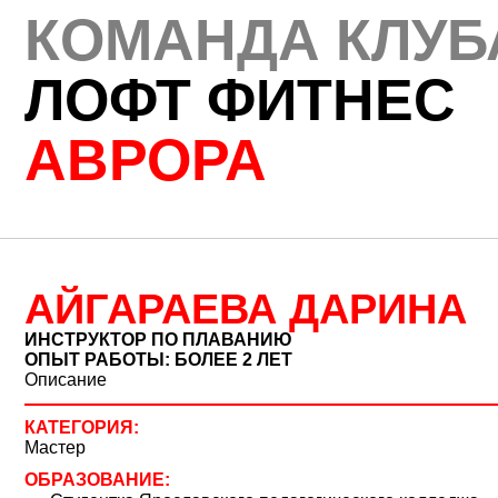
ЙГАРАЕВА ДАРИНА
СТРУКТОР ПО ПЛАВАНИЮ
Т РАБОТЫ: БОЛЕЕ 2 ЛЕТ
сание
ЕГОРИЯ:
тер
РАЗОВАНИЕ:
тудентка Ярославского педагогического колледжа.
ертификаты: «Аквапренатальная подготовка для беременных», «Пл
ертификат «Эффективное обучение плаванию с нуля взрослых и де
урсы: «Проведение занятий для детей младшего и дошкольного в
одготовки и сенсорной интеграции», «Детский оздоровительный м
ода жизни», «Оздоровительное плавание в грудном возрасте»
едицинский ликбез для тренеров по грудничковому и раннему пла
ЕЦИАЛИЗАЦИЯ:
бучение плаванию детей от нуля, дошкольного и младшего школьн
рупповые и индивидуальные занятия.
рудничковое плавание индивидуально и в группах «Мама и малыш
ЗАПИСАТЬСЯ НА ТРЕНИРОВКУ