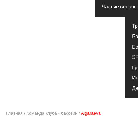
SPA комп
Групповы
Индивиду
Детский к
ТРЕНЕРСКИЙ СОСТАВ
БАССЕЙНА
Главная
/
Команда клуба - бассейн
/
Aigaraeva