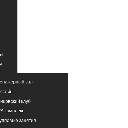
ный зал
ий клуб
лекс
е занятия
альные занятия
луб