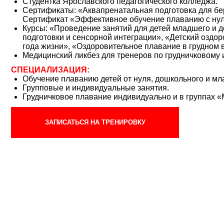
7 (485) 290-60-90
ГИ
КЛУБ
СЕРВИС
нажерный зал
Акции
Расписани