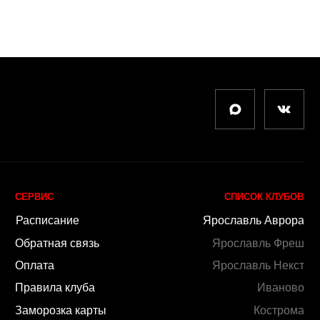
вязь
Ярославль Фреш
Ярославль Некст
уба
Иваново
карты
Кострома
просы
by Ergart