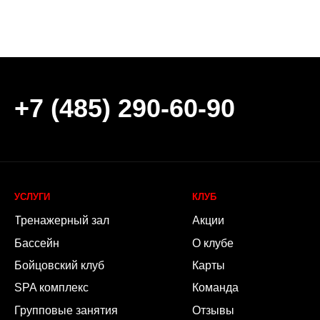
сейн
О клубе
Обратная с
овский клуб
Карты
Оплата
 комплекс
Команда
Правила кл
пповые занятия
Отзывы
Заморозка 
ивидуальные занятия
Новости
Частые во
кий клуб
Вакансии
Контакты
итика конфиденциальности