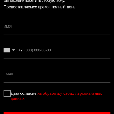
О клубе
Бассейн
Карты
Бойцовский клуб
Команда
SPA комплекс
Отзывы
Групповые занятия
Новости
Индивидуальные
занятия
Вакансии
Контакты
Детский клуб
СЕРВИС
СПИСОК КЛУБОВ
Расписание
Ярославль Аврора
Обратная связь
Ярославль Фреш
Оплата
Ярославль Некст
Правила клуба
Иваново
Заморозка карты
Кострома
Частые вопросы
Лофт Фитнес
©
2025