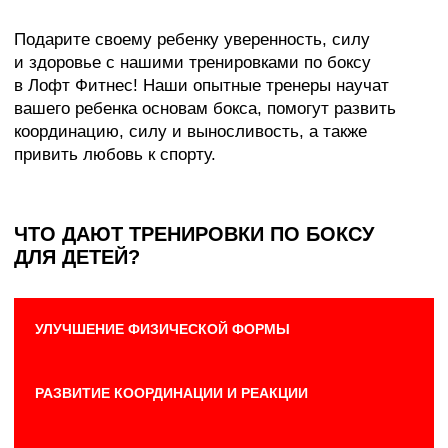
К СОПЕРНИКУ
РАЗВИТИЕ УВЕРЕННОСТИ В СЕБЕ
КОМУ ПОДХОДЯТ
ТРЕНИРОВКИ
ПО БОКСУ ДЛЯ ДЕТЕЙ?
Для детей всех возрастов.
Для тех, кто хочет улучшить физическую
форму ребенка.
Для тех, кто хочет научить ребенка
самообороне.
Для тех, кто хочет привить ребенку дисциплину
и целеустремленность.
КАК ПРОХОДЯТ
ТРЕНИРОВКИ
ПО БОКСУ ДЛЯ ДЕТЕЙ?
Игровые тренировки, превращающие занятия
в увлекательное приключение.
Упражнения для развития координации
и реакции.
Обучение основам бокса и технике
безопасности.
Индивидуальный подход к каждому ребенку.