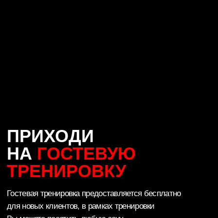
+7 (485) 290-60-90
E-MAIL
main76@loftfitness.ru
АДРЕС
г. Ярославль, пр.
Машиностроителей, д. 9
ЧАСЫ РАБОТЫ
Пн-Пт:
6
:00 - 00:00,
Сб-Вс:
7:00 - 23:00
КЛУБ
УСЛУГИ
Акции
Тренажерный зал