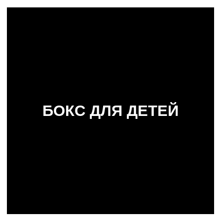
Подарите своему ребенку уверенность, силу
и здоровье с нашими тренировками по боксу
в Лофт Фитнес! Наши опытные тренеры научат
вашего ребенка основам бокса, помогут развить
координацию, силу и выносливость, а также
привить любовь к спорту.
ЧТО ДАЮТ ТРЕНИРОВКИ ПО БОКСУ
ДЛЯ ДЕТЕЙ?
УЛУЧШЕНИЕ ФИЗИЧЕСКОЙ ФОРМЫ
РАЗВИТИЕ КООРДИНАЦИИ И РЕАКЦИИ
УКРЕПЛЕНИЕ ЗДОРОВЬЯ И ИММУНИТЕТА
ПРИВИТИЕ ДИСЦИПЛИНЫ И УВАЖЕНИЯ