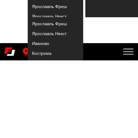
О клубе
Услуги
Ярославль Фреш
Купить абонемент
Ярославль Некст
Ярославль Фреш
Ярославль Фреш
Иваново
Ярославль Некст
Ярославль Некст
Кострома
Иваново
Иваново
Ярославль Аврора
Кострома
Кострома