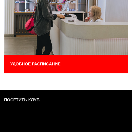
ТРЕНИРОВКА
ТРЕНИРОВКА
Тренировка направлена на осознанную
Тренировка направлена 
работу над телом. Данное направление
работу над телом. Данно
позволяет улучшить подвижность
позволяет улучшить под
суставов, повысить тонус мышц,
суставов, повысить тон
развить гибкость и улучшить
развить гибкость и улуч
самочувствие.
самочувствие.
ФИТНЕС-КЛУБ
ЛФ Ярославль Аврора