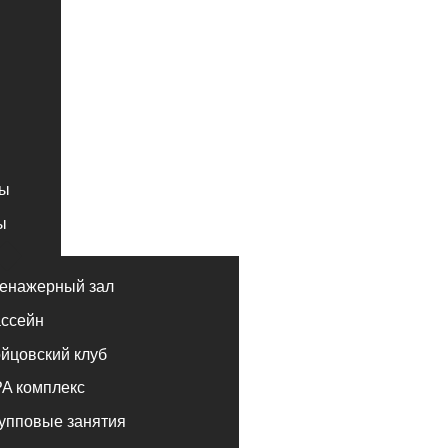
ный зал
ий клуб
лекс
е занятия
альные занятия
луб