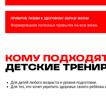
Для детей любого возраста и уровня подготовки.
Для тех, кто хочет укрепить здоровье своего ребёнка и приви
КАК ПРОХОДЯТ
ДЕ
ТРЕНИРОВКИ?
В игровой форме, чтобы заинтересовать и увлечь детей.
Под руководством опытных тренеров, которые знают особен
С использованием безопасного и подходящего оборудовани
В комфортной и веселой атмосфере.
ПОЧЕМУ СТОИТ ВЫ
ТРЕНИРОВКИ В ЛО