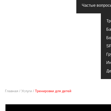
SPA комп
Групповы
Индивиду
Детский к
Главная
/
Услуги
/
Тренировки для детей
Т