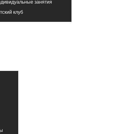
ный зал
ий клуб