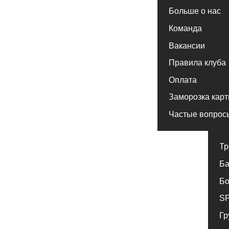
Команда
Вакансии
Правила клуба
Оплата
Заморозка карты
Частые вопросы
Тренажер
Бассейн
Бойцовск
SPA комп
Групповы
Индивиду
Детский к
Ярославль Фреш